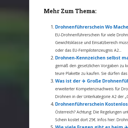
Mehr Zum Thema:
Drohnenführerschein Wo Machen
EU-Drohnenführerschein für viele Drohne
Gewichtsklasse und Einsatzbereich mü
oder das EU-Fernpilotenzeugnis A2...
Drohnen-Kennzeichen selbst ma
gemäß den gesetzlichen Vorgaben zu ken
teure Plakette zu kaufen. Sie dürfen da
Was ist der ✈️ Große Drohnenfü
erweiterter Kompetenznachweis für Droh
Drohnen in der Unterkategorie A2 der „Op
Drohnenführerschein Kostenlos
Österreich? Achtung: Die Regelungen unt
Schein kostet dort 25€. Infos hier: Droh
Wie viele Fragen gibt es beim 