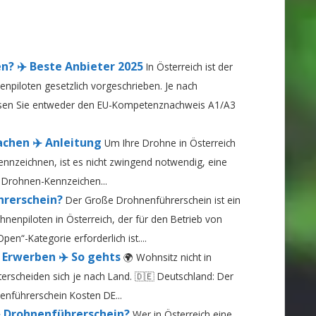
? ✈️ Beste Anbieter 2025
In Österreich ist der
npiloten gesetzlich vorgeschrieben. Je nach
ssen Sie entweder den EU-Kompetenznachweis A1/A3
chen ✈️ Anleitung
Um Ihre Drohne in Österreich
nzeichnen, ist es nicht zwingend notwendig, eine
s Drohnen-Kennzeichen...
hrerschein?
Der Große Drohnenführerschein ist ein
nenpiloten in Österreich, der für den Betrieb von
en“-Kategorie erforderlich ist....
 Erwerben ✈️ So gehts
🌍 Wohnsitz nicht in
erscheiden sich je nach Land. 🇩🇪 Deutschland: Der
nenführerschein Kosten DE...
✈️ Drohnenführerschein?
Wer in Österreich eine