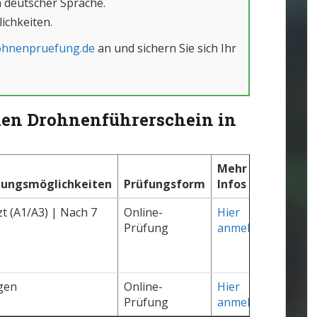
n deutscher Sprache.
ichkeiten.
ohnenpruefung.de
an und sichern Sie sich Ihr
 den Drohnenführerschein in
Mehr
lungsmöglichkeiten
Prüfungsform
Infos
 (A1/A3) | Nach 7
Online-
Hier
)
Prüfung
anmelden
gen
Online-
Hier
Prüfung
anmelden