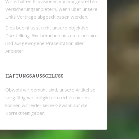
Wir erhalten Provisionen von vorgestellten
Versicherungsanbietern, wenn über unsere
Links Verträge abgeschlossen werden.
Dies beeinflusst nicht unsere objektive
Darstellung. Wir bemühen uns um eine faire
und ausgewogene Präsentation aller
Anbieter.
HAFTUNGSAUSSCHLUSS
Obwohl wir bemüht sind, unsere Artikel so
sorgfältig wie möglich zu recherchieren,
können wir leider keine Gewähr auf die
Korrektheit geben.