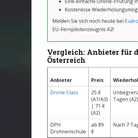
Eine einfache Online-Prüfung i
Kostenlose Wiederholungsmögl
Melden Sie sich noch heute bei
Eudr
EU-Fernpilotenzeugnis A2!
Vergleich: Anbieter für
Österreich
Anbieter
Preis
Wiederho
Drone Class
25 €
Unbegrenzt
(A1/A3)
Tagen (A2
| 71 €
(A2)
DPH
ab 89
Nach 7 Ta
Drohnenschule
€