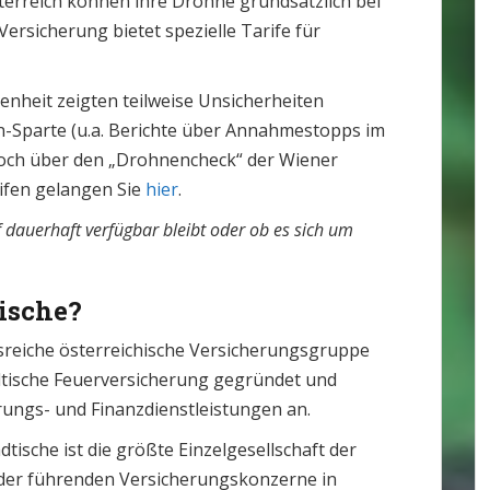
terreich können ihre Drohne grundsätzlich bei
Versicherung bietet spezielle Tarife für
heit zeigten teilweise Unsicherheiten
n-Sparte (u.a. Berichte über Annahmestopps im
jedoch über den „Drohnencheck“ der Wiener
rifen gelangen Sie
hier
.
f dauerhaft verfügbar bleibt oder ob es sich um
tische?
onsreiche österreichische Versicherungsgruppe
tädtische Feuerversicherung gegründet und
erungs- und Finanzdienstleistungen an.
tische ist die größte Einzelgesellschaft der
 der führenden Versicherungskonzerne in