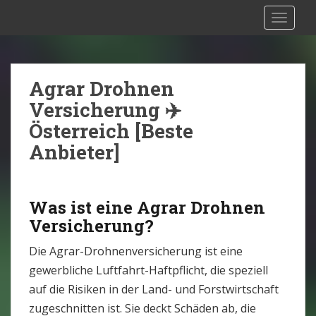
S
Drohnen Versicherung Österreich:
TOGGLE
k
Rechtliche Situation [2025]
i
p
t
Agrar Drohnen
o
Versicherung ✈️
m
Österreich [Beste
a
Anbieter]
i
n
c
o
Was ist eine Agrar Drohnen
n
Versicherung?
t
Die Agrar-Drohnenversicherung ist eine
e
gewerbliche Luftfahrt-Haftpflicht, die speziell
n
auf die Risiken in der Land- und Forstwirtschaft
t
zugeschnitten ist. Sie deckt Schäden ab, die