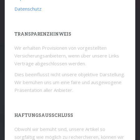
Datenschutz
TRANSPARENZHINWEIS
Wir erhalten Provisionen von vorgestellten
Versicherungsanbietern, wenn über unsere Links
Verträge abgeschlossen werden.
Dies beeinflusst nicht unsere objektive Darstellung.
Wir bemühen uns um eine faire und ausgewogene
Präsentation aller Anbieter.
HAFTUNGSAUSSCHLUSS
Obwohl wir bemüht sind, unsere Artikel so
sorgfältig wie möglich zu recherchieren, können wir