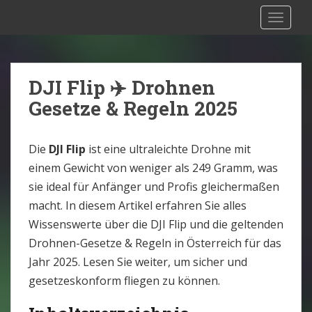
S
Drohnen Versicherung Österreich:
TOGGLE
k
Rechtliche Situation [2025]
i
p
t
DJI Flip ✈️ Drohnen
o
Gesetze & Regeln 2025
m
a
i
Die
DJI Flip
ist eine ultraleichte Drohne mit
n
einem Gewicht von weniger als 249 Gramm, was
c
sie ideal für Anfänger und Profis gleichermaßen
o
macht. In diesem Artikel erfahren Sie alles
n
Wissenswerte über die DJI Flip und die geltenden
t
Drohnen-Gesetze & Regeln in Österreich für das
e
Jahr 2025. Lesen Sie weiter, um sicher und
n
gesetzeskonform fliegen zu können.
t