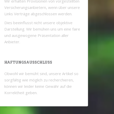
Wir erhalten Provisionen von vorgestellten
Versicherungsanbietern, wenn über unsere
Links Verträge abgeschlossen werden.
Dies beeinflusst nicht unsere objektive
Darstellung. Wir bemühen uns um eine faire
und ausgewogene Präsentation aller
Anbieter.
HAFTUNGSAUSSCHLUSS
Obwohl wir bemüht sind, unsere Artikel so
sorgfältig wie möglich zu recherchieren,
können wir leider keine Gewähr auf die
Korrektheit geben.