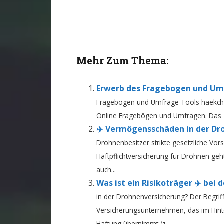
Mehr Zum Thema:
Erwerb des Fragebogen und Um
Fragebogen und Umfrage Tools haekchen
Online Fragebögen und Umfragen. Das zu
✈️ Vermögensschäden in der Dr
Drohnenbesitzer strikte gesetzliche Vor
Haftpflichtversicherung für Drohnen geht
auch...
Was ist ein Risikoträger ✈️ bei
in der Drohnenversicherung? Der Begriff
Versicherungsunternehmen, das im Hinter
Haftung übernimmt (z....