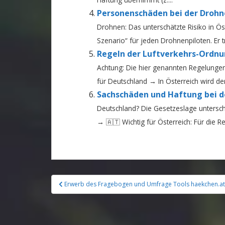
Personenschäden bei der Drohn
Drohnen: Das unterschätzte Risiko in Ö
Szenario“ für jeden Drohnenpiloten. Er t
Regeln der Luftverkehrs-Ordnu
Achtung: Die hier genannten Regelungen (
für Deutschland → In Österreich wird der.
Sachschäden und Haftung bei d
Deutschland? Die Gesetzeslage unterschei
→ 🇦🇹 Wichtig für Österreich: Für die Re
Erwerb des Fragebogen und Umfrage Tools haekchen.at
Beitragsnavigation