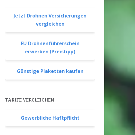
Jetzt Drohnen Versicherungen
vergleichen
EU Drohnenführerschein
erwerben (Preistipp)
Günstige Plaketten kaufen
TARIFE VERGLEICHEN
Gewerbliche Haftpflicht