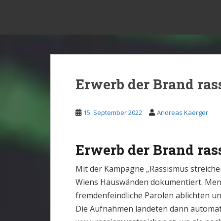
S
Drohnen Versicherung Österreich
k
i
p
t
o
m
Erwerb der Brand ras
a
i
15. September 2022
Andreas Kaerger
n
c
o
Erwerb der Brand ras
n
t
Mit der Kampagne „Rassismus streiche
e
Wiens Hauswänden dokumentiert. Mens
n
fremdenfeindliche Parolen ablichten un
t
Die Aufnahmen landeten dann automat