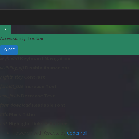
Accessibility Toolbar
CLOSE
T
keyboard
Keyboard Navigation
O
visibility_off
Disable Animations
G
G
nights_stay
Contrast
L
format_size
Increase Text
E
T
text_fields
Decrease Text
H
font_download
Readable Font
E
V
title
Mark Titles
I
link
Highlight Links & Buttons
S
I
L
Powered with
favorite
by
Codenroll
B