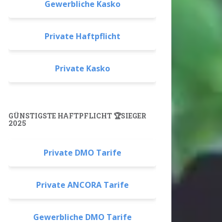
Gewerbliche Kasko
Private Haftpflicht
Private Kasko
GÜNSTIGSTE HAFTPFLICHT 🏆SIEGER
2025
Private DMO Tarife
Private ANCORA Tarife
Gewerbliche DMO Tarife