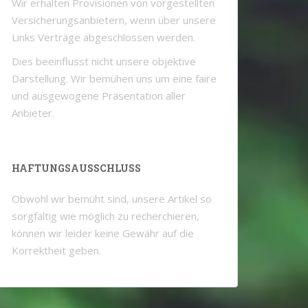
Wir erhalten Provisionen von vorgestellten
Versicherungsanbietern, wenn über unsere
Links Verträge abgeschlossen werden.
Dies beeinflusst nicht unsere objektive
Darstellung. Wir bemühen uns um eine faire
und ausgewogene Präsentation aller
Anbieter.
HAFTUNGSAUSSCHLUSS
Obwohl wir bemüht sind, unsere Artikel so
sorgfältig wie möglich zu recherchieren,
können wir leider keine Gewähr auf die
Korrektheit geben.