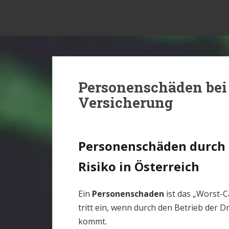
S
Drohnen Versicherung Österreich
k
i
p
t
o
m
Personenschäden bei 
a
Versicherung
i
n
c
Personenschäden durch 
o
n
Risiko in Österreich
t
e
Ein
Personenschaden
ist das „Worst-C
n
tritt ein, wenn durch den Betrieb der 
t
kommt.