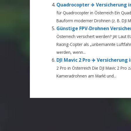
Quadrocopter ✈️ Versicherung in
für Quadrocopter in Österreich Ein Quad
Bauform moderner Drohnen (z. B. DJI Mini,
Günstige FPV-Drohnen Versicher
Österreich versichert werden? JA! Laut
Racing-Copter als „unbemannte Luftfahrz
werden, wenn...
DJI Mavic 2 Pro ✈️ Versicherung 
2 Pro in Österreich Die DJI Mavic 2 Pro 
Kameradrohnen am Markt und...