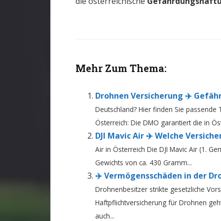
die österreichische
Gefährdungshaft
Mehr Zum Thema:
Drohnen Versicherung ✈️ Gefäh
Deutschland? Hier finden Sie passende 
Österreich: Die DMO garantiert die in Ös
DJI Mavic Air ✈️ Welche Versiche
Air in Österreich Die DJI Mavic Air (1. G
Gewichts von ca. 430 Gramm...
✈️ Vermögensschäden in der Dr
Drohnenbesitzer strikte gesetzliche Vor
Haftpflichtversicherung für Drohnen geht
auch...