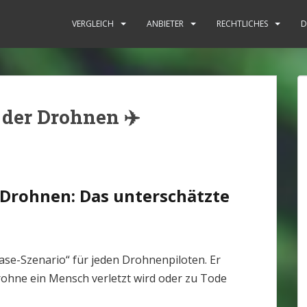
: Rechtliche Situation [2025]
VERGLEICH
ANBIETER
RECHTLICHES
D
der Drohnen ✈️
Drohnen: Das unterschätzte
ase-Szenario“ für jeden Drohnenpiloten. Er
Drohne ein Mensch verletzt wird oder zu Tode