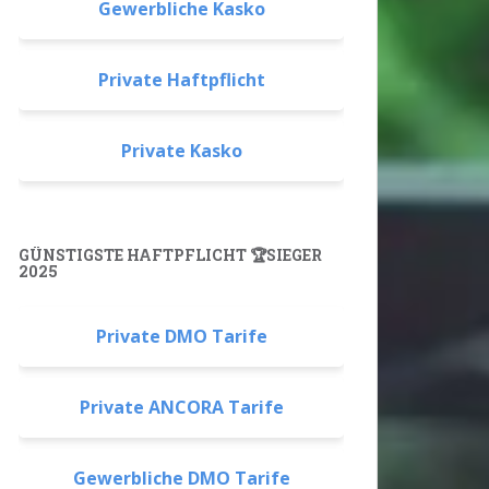
Gewerbliche Kasko
Private Haftpflicht
Private Kasko
GÜNSTIGSTE HAFTPFLICHT 🏆SIEGER
2025
Private DMO Tarife
Private ANCORA Tarife
Gewerbliche DMO Tarife