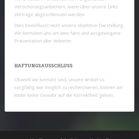
Versicherungsanbietern, wenn über unsere Links
Verträge abgeschlossen werden.
Dies beeinflusst nicht unsere objektive Darstellung.
Wir bemühen uns um eine faire und ausgewogene
Präsentation aller Anbieter.
HAFTUNGSAUSSCHLUSS
Obwohl wir bemüht sind, unsere Artikel so
sorgfältig wie möglich zu recherchieren, können wir
leider keine Gewähr auf die Korrektheit geben.