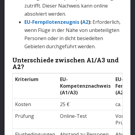
zutrifft. Dieser Nachweis kann online
absolviert werden.
EU-Fernpilotenzeugnis
(
A2
):
Erforderlich,
wenn Flüge in der Nähe von unbeteiligten
Personen oder in dicht besiedelten
Gebieten durchgeführt werden.
Unterschiede zwischen A1/A3 und
A2?
Kriterium
EU-
EU-
Kompetenznachweis
Fernpil
(A1/A3)
(A2)
Kosten
25 €
ca. 300-
Prüfung
Online-Test
Vor Ort 
Prüfstel
Flugbedingungen
Abstand zu Personen:
Abstand