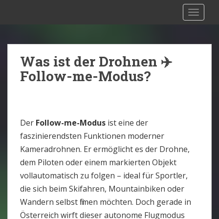
S
Drohnen Versicherung Österreich:
TOGGLE
k
Rechtliche Situation [2025]
i
p
t
Was ist der Drohnen ✈️
o
Follow-me-Modus?
m
a
i
n
Der
Follow-me-Modus
ist eine der
c
faszinierendsten Funktionen moderner
o
Kameradrohnen. Er ermöglicht es der Drohne,
n
dem Piloten oder einem markierten Objekt
t
vollautomatisch zu folgen – ideal für Sportler,
e
die sich beim Skifahren, Mountainbiken oder
n
t
Wandern selbst filmen möchten. Doch gerade in
Österreich wirft dieser autonome Flugmodus