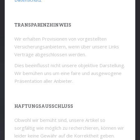
TRANSPARENZHINWEIS
Wir erhalten Provisionen von vorgestellten
Versicherungsanbietern, wenn über unsere Links
Verträge abgeschlossen werden.
Dies beeinflusst nicht unsere objektive Darstellung.
Wir bemühen uns um eine faire und ausgewogene
Präsentation aller Anbieter.
HAFTUNGSAUSSCHLUSS
Obwohl wir bemüht sind, unsere Artikel so
sorgfältig wie möglich zu recherchieren, können wir
leider keine Gewähr auf die Korrektheit geben.