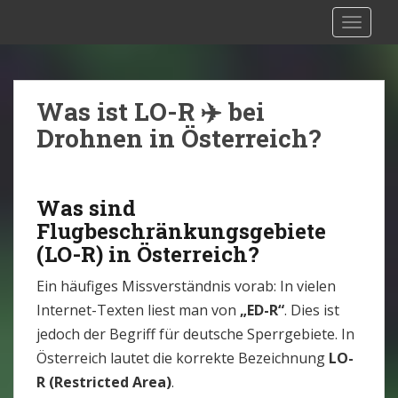
S
Drohnen Versicherung Österreich:
TOGGLE
k
Rechtliche Situation [2025]
i
p
t
Was ist LO-R ✈️ bei
o
Drohnen in Österreich?
m
a
i
Was sind
n
Flugbeschränkungsgebiete
c
(LO-R) in Österreich?
o
n
Ein häufiges Missverständnis vorab: In vielen
t
Internet-Texten liest man von
„ED-R“
. Dies ist
e
jedoch der Begriff für deutsche Sperrgebiete. In
n
Österreich lautet die korrekte Bezeichnung
LO-
t
R (Restricted Area)
.