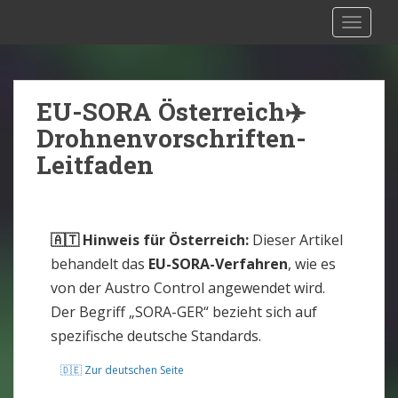
S
Drohnen Versicherung Österreich:
TOGGLE
k
Rechtliche Situation [2025]
i
p
t
EU-SORA Österreich✈️
o
Drohnenvorschriften-
m
Leitfaden
a
i
n
c
🇦🇹 Hinweis für Österreich:
Dieser Artikel
o
behandelt das
EU-SORA-Verfahren
, wie es
n
von der Austro Control angewendet wird.
t
Der Begriff „SORA-GER“ bezieht sich auf
e
spezifische deutsche Standards.
n
t
🇩🇪 Zur deutschen Seite