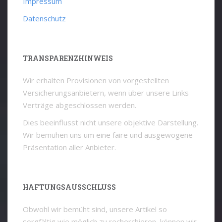
Impressum
Datenschutz
TRANSPARENZHINWEIS
Wir erhalten Provisionen von vorgestellten
Versicherungsanbietern, wenn über unsere Links
Verträge abgeschlossen werden.
Dies beeinflusst nicht unsere objektive Darstellung.
Wir bemühen uns um eine faire und ausgewogene
Präsentation aller Anbieter.
HAFTUNGSAUSSCHLUSS
Obwohl wir bemüht sind, unsere Artikel so
sorgfältig wie möglich zu recherchieren, können wir