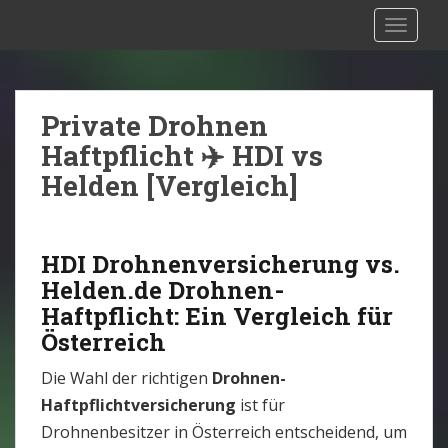
S
Drohnen Versicherung Österreich:
TOGGLE
k
Rechtliche Situation [2025]
i
p
t
Private Drohnen
o
Haftpflicht ✈️ HDI vs
m
Helden [Vergleich]
a
i
n
HDI Drohnenversicherung vs.
c
Helden.de Drohnen-
o
Haftpflicht: Ein Vergleich für
n
t
Österreich
e
Die Wahl der richtigen
Drohnen-
n
Haftpflichtversicherung
ist für
t
Drohnenbesitzer in Österreich entscheidend, um