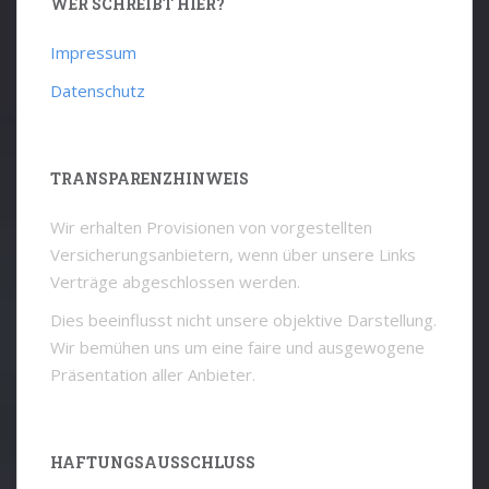
WER SCHREIBT HIER?
Impressum
Datenschutz
TRANSPARENZHINWEIS
Wir erhalten Provisionen von vorgestellten
Versicherungsanbietern, wenn über unsere Links
Verträge abgeschlossen werden.
Dies beeinflusst nicht unsere objektive Darstellung.
Wir bemühen uns um eine faire und ausgewogene
Präsentation aller Anbieter.
HAFTUNGSAUSSCHLUSS