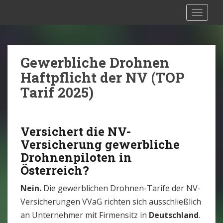
S
Drohnen Versicherung Österreich:
TOGGLE
k
Rechtliche Situation [2025]
i
p
t
Gewerbliche Drohnen
o
Haftpflicht der NV (TOP
m
Tarif 2025)
a
i
n
Versichert die NV-
c
Versicherung gewerbliche
o
Drohnenpiloten in
n
t
Österreich?
e
Nein.
Die gewerblichen Drohnen-Tarife der NV-
n
Versicherungen VVaG richten sich ausschließlich
t
an Unternehmer mit Firmensitz in
Deutschland
.