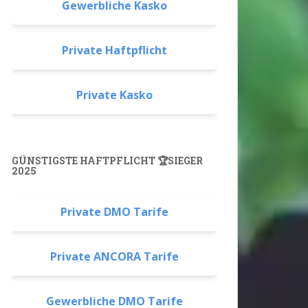
Gewerbliche Kasko
Private Haftpflicht
Private Kasko
GÜNSTIGSTE HAFTPFLICHT 🏆SIEGER
2025
Private DMO Tarife
Private ANCORA Tarife
Gewerbliche DMO Tarife