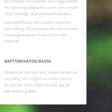
Wir erhalten Provisionen von vorgestellten
Versicherungsanbietern, wenn über unsere
Links Verträge abgeschlossen werden.
Dies beeinflusst nicht unsere objektive
Darstellung. Wir bemühen uns um eine faire
und ausgewogene Präsentation aller
Anbieter.
HAFTUNGSAUSSCHLUSS
Obwohl wir bemüht sind, unsere Artikel so
sorgfältig wie möglich zu recherchieren,
können wir leider keine Gewähr auf die
Korrektheit geben.