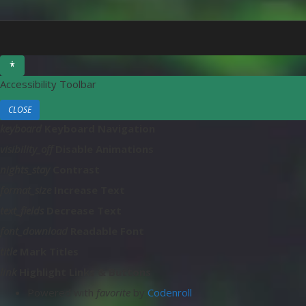
Accessibility Toolbar
CLOSE
T
keyboard
Keyboard Navigation
O
visibility_off
Disable Animations
G
G
nights_stay
Contrast
L
format_size
Increase Text
E
T
text_fields
Decrease Text
H
font_download
Readable Font
E
V
title
Mark Titles
I
link
Highlight Links & Buttons
S
I
L
Powered with
favorite
by
Codenroll
B