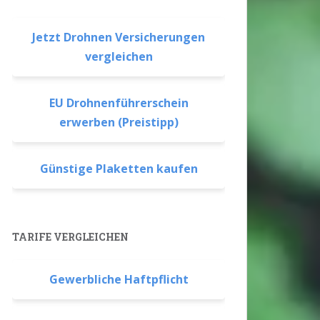
Jetzt Drohnen Versicherungen
vergleichen
EU Drohnenführerschein
erwerben (Preistipp)
Günstige Plaketten kaufen
TARIFE VERGLEICHEN
Gewerbliche Haftpflicht