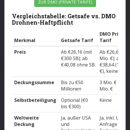
ZUR DMO (PRIVATE TARIFE)
Vergleichstabelle: Getsafe vs. DMO
Drohnen-Haftpflicht
DMO Privat-
Merkmal
Getsafe Tarif
Tarif
Preis
Ab €26,16 (mit
Ab €26,64 (3
€300 SB); ab
Mio. €); ab
€40,08 ohne SB
€38,64 (10 Mi
€), keine SB
Deckungssumme
Bis zu €50
3 Mio. € oder 
Millionen
Mio. €
Selbstbeteiligung
Optional (€0
Keine
bis €300)
Weltweite
Ja, außer USA
Ja, inkl. USA a
Deckung
und
Anfrage (auß