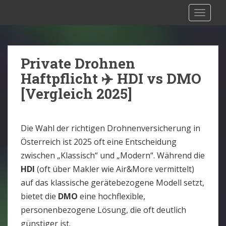
S
Drohnen Versicherung Österreich:
TOGGLE
k
Rechtliche Situation [2025]
i
p
t
Private Drohnen
o
Haftpflicht ✈️ HDI vs DMO
m
[Vergleich 2025]
a
i
n
Die Wahl der richtigen Drohnenversicherung in
c
Österreich ist 2025 oft eine Entscheidung
o
zwischen „Klassisch“ und „Modern“. Während die
n
HDI
(oft über Makler wie Air&More vermittelt)
t
e
auf das klassische gerätebezogene Modell setzt,
n
bietet die
DMO
eine hochflexible,
t
personenbezogene Lösung, die oft deutlich
günstiger ist.