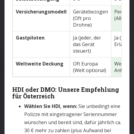
Versicherungsmodell
Gerätebezogen
Persone
(Oft pro
(Alle Dr
Drohne)
Gastpiloten
Ja (jeder, der
Ja (jeder
das Gerät
Erlaubnis
steuert)
Weltweite Deckung
Oft Europa
Weltweit
(Welt optional)
Anfrage)
HDI oder DMO: Unsere Empfehlung
für Österreich
Wählen Sie HDI, wenn:
Sie unbedingt eine
Polizze mit eingetragener Seriennummer
wünschen und bereit sind, dafür jährlich ca.
30 € mehr zu zahlen (plus Aufwand bei