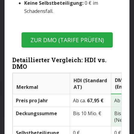
Keine Selbstbeteiligung:
0 € im
Schadensfall.
ZUR DMO (TARIFE PRÜFEN)
Detaillierter Vergleich: HDI vs.
DMO
DMO
HDI (Standard
(Empfe
Merkmal
AT)
Preis pro Jahr
Ab ca.
67,95 €
Ab
39,96
Deckungssumme
Bis 10 Mio. €
Bis
12 Mi
(Neu!)
Selbstbeteiligung
0 €
0 €